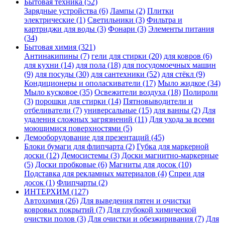
Бытовая техника (52)
Зарядные устройства (6)
Лампы (2)
Плитки
электрические (1)
Светильники (3)
Фильтра и
картриджи для воды (3)
Фонари (3)
Элементы питания
(34)
Бытовая химия (321)
Антинакипины (7)
гели для стирки (20)
для ковров (6)
для кухни (14)
для пола (18)
для посудомоечных машин
(9)
для посуды (30)
для сантехники (52)
для стёкл (9)
Кондиционеры и ополаскиватели (17)
Мыло жидкое (34)
Мыло кусковое (35)
Освежители воздуха (18)
Полироли
(3)
порошки для стирки (14)
Пятновыводители и
отбеливатели (7)
универсальные (15)
для ванны (2)
Для
удаления сложных загрязнений (11)
Для ухода за всеми
моющимися поверхностями (5)
Демооборудование для презентаций (45)
Блоки бумаги для флипчарта (2)
Губка для маркерной
доски (12)
Демосистемы (3)
Доски магнитно-маркерные
(5)
Доски пробковые (6)
Магниты для досок (10)
Подставка для рекламных материалов (4)
Спреи для
досок (1)
Флипчарты (2)
ИНТЕРХИМ (127)
Автохимия (26)
Для выведения пятен и очистки
ковровых покрытий (7)
Для глубокой химической
очистки полов (3)
Для очистки и обезжиривания (7)
Для