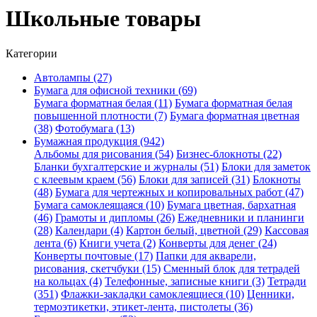
Школьные товары
Категории
Автолампы (27)
Бумага для офисной техники (69)
Бумага форматная белая (11)
Бумага форматная белая
повышенной плотности (7)
Бумага форматная цветная
(38)
Фотобумага (13)
Бумажная продукция (942)
Альбомы для рисования (54)
Бизнес-блокноты (22)
Бланки бухгалтерские и журналы (51)
Блоки для заметок
с клеевым краем (56)
Блоки для записей (31)
Блокноты
(48)
Бумага для чертежных и копировальных работ (47)
Бумага самоклеящаяся (10)
Бумага цветная, бархатная
(46)
Грамоты и дипломы (26)
Ежедневники и планинги
(28)
Календари (4)
Картон белый, цветной (29)
Кассовая
лента (6)
Книги учета (2)
Конверты для денег (24)
Конверты почтовые (17)
Папки для акварели,
рисования, скетчбуки (15)
Сменный блок для тетрадей
на кольцах (4)
Телефонные, записные книги (3)
Тетради
(351)
Флажки-закладки самоклеящиеся (10)
Ценники,
термоэтикетки, этикет-лента, пистолеты (36)