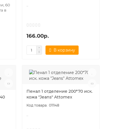
и, 60
..
а в
166.00р.
В корзину
Пенал 1 отделение 200*70 иск.
*40
кожа "Jeans" Attomex
011148
..