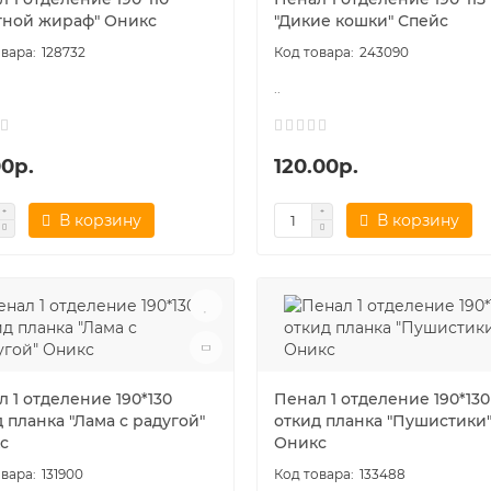
тной жираф" Оникс
"Дикие кошки" Спейс
128732
243090
..
00р.
120.00р.
В корзину
В корзину
 1 отделение 190*130
Пенал 1 отделение 190*130
 планка "Лама с радугой"
откид планка "Пушистики
с
Оникс
131900
133488