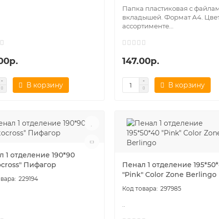
Папка пластиковая с файлам
вкладышей. Формат А4. Цвет
ассортименте...
00р.
147.00р.
В корзину
В корзину
л 1 отделение 190*90
ocross" Пифагор
Пенал 1 отделение 195*50
"Pink" Color Zone Berlingo
229194
297985
..