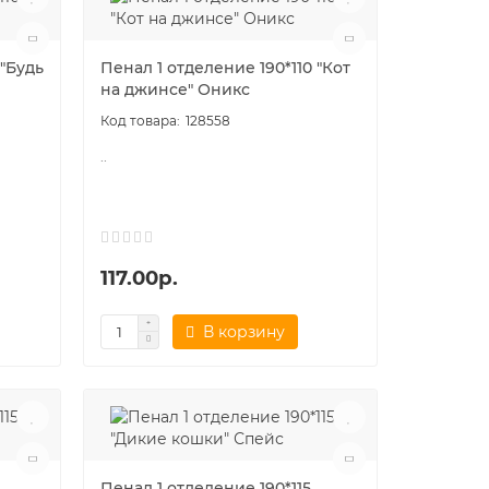
 "Будь
Пенал 1 отделение 190*110 "Кот
на джинсе" Оникс
128558
..
117.00р.
В корзину
Пенал 1 отделение 190*115