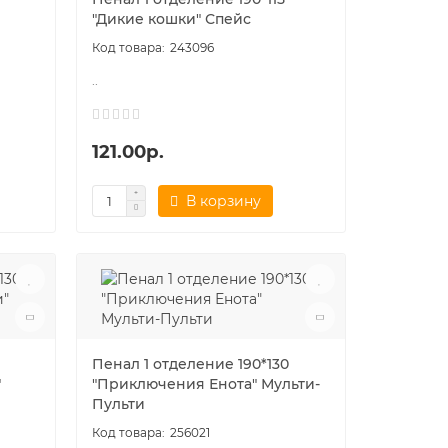
"Дикие кошки" Спейс
243096
..
121.00р.
В корзину
Пенал 1 отделение 190*130
"
"Приключения Енота" Мульти-
Пульти
256021