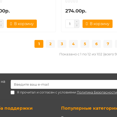
00р.
274.00р.
В корзину
В корзину
1
2
3
4
5
6
7
Показано с 1 по 12 из 102 (всего 
 на
Я прочитал и согласен с условиями
Политика Безопасности
ба поддержки
Популярные категори