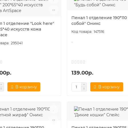
Пенал 1 отделение 190*110
 1 отделение "Look here"
собой" Оникс
5*40 искусств кожа
147516
pace
..
295041
00р.
139.00р.
В корзину
В корзину
 1 отделение 190*110
Пенал 1 отделение 190*115