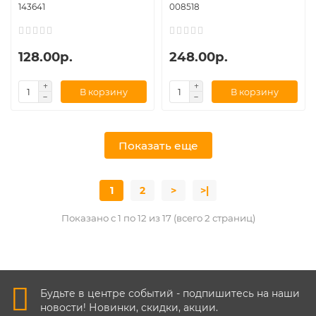
143641
008518
128.00р.
248.00р.
В корзину
В корзину
Показать еще
1
2
>
>|
Показано с 1 по 12 из 17 (всего 2 страниц)
Будьте в центре событий - подпишитесь на наши
новости! Новинки, скидки, акции.