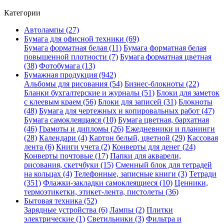
Категории
Автолампы (27)
Бумага для офисной техники (69)
Бумага форматная белая (11)
Бумага форматная белая
повышенной плотности (7)
Бумага форматная цветная
(38)
Фотобумага (13)
Бумажная продукция (942)
Альбомы для рисования (54)
Бизнес-блокноты (22)
Бланки бухгалтерские и журналы (51)
Блоки для заметок
с клеевым краем (56)
Блоки для записей (31)
Блокноты
(48)
Бумага для чертежных и копировальных работ (47)
Бумага самоклеящаяся (10)
Бумага цветная, бархатная
(46)
Грамоты и дипломы (26)
Ежедневники и планинги
(28)
Календари (4)
Картон белый, цветной (29)
Кассовая
лента (6)
Книги учета (2)
Конверты для денег (24)
Конверты почтовые (17)
Папки для акварели,
рисования, скетчбуки (15)
Сменный блок для тетрадей
на кольцах (4)
Телефонные, записные книги (3)
Тетради
(351)
Флажки-закладки самоклеящиеся (10)
Ценники,
термоэтикетки, этикет-лента, пистолеты (36)
Бытовая техника (52)
Зарядные устройства (6)
Лампы (2)
Плитки
электрические (1)
Светильники (3)
Фильтра и