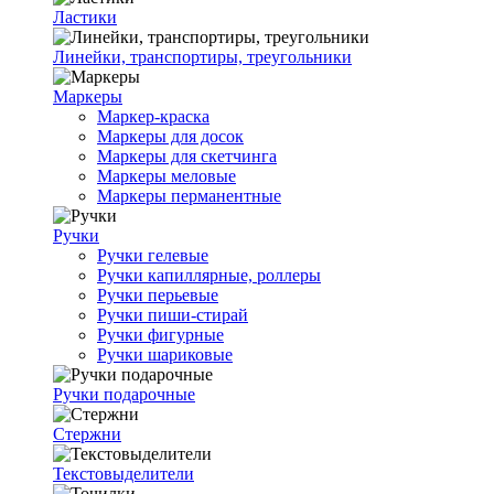
Ластики
Линейки, транспортиры, треугольники
Маркеры
Маркер-краска
Маркеры для досок
Маркеры для скетчинга
Маркеры меловые
Маркеры перманентные
Ручки
Ручки гелевые
Ручки капиллярные, роллеры
Ручки перьевые
Ручки пиши-стирай
Ручки фигурные
Ручки шариковые
Ручки подарочные
Стержни
Текстовыделители