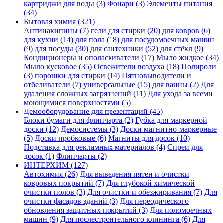
картриджи для воды (3)
Фонари (3)
Элементы питания
(34)
Бытовая химия (321)
Антинакипины (7)
гели для стирки (20)
для ковров (6)
для кухни (14)
для пола (18)
для посудомоечных машин
(9)
для посуды (30)
для сантехники (52)
для стёкл (9)
Кондиционеры и ополаскиватели (17)
Мыло жидкое (34)
Мыло кусковое (35)
Освежители воздуха (18)
Полироли
(3)
порошки для стирки (14)
Пятновыводители и
отбеливатели (7)
универсальные (15)
для ванны (2)
Для
удаления сложных загрязнений (11)
Для ухода за всеми
моющимися поверхностями (5)
Демооборудование для презентаций (45)
Блоки бумаги для флипчарта (2)
Губка для маркерной
доски (12)
Демосистемы (3)
Доски магнитно-маркерные
(5)
Доски пробковые (6)
Магниты для досок (10)
Подставка для рекламных материалов (4)
Спреи для
досок (1)
Флипчарты (2)
ИНТЕРХИМ (127)
Автохимия (26)
Для выведения пятен и очистки
ковровых покрытий (7)
Для глубокой химической
очистки полов (3)
Для очистки и обезжиривания (7)
Для
очистки фасадов зданий (3)
Для переодического
обновления защитных покрытий (3)
Для поломоечных
машин (9)
Для послестроительного клининга (6)
Для