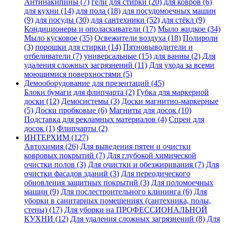
Антинакипины (7)
гели для стирки (20)
для ковров (6)
для кухни (14)
для пола (18)
для посудомоечных машин
(9)
для посуды (30)
для сантехники (52)
для стёкл (9)
Кондиционеры и ополаскиватели (17)
Мыло жидкое (34)
Мыло кусковое (35)
Освежители воздуха (18)
Полироли
(3)
порошки для стирки (14)
Пятновыводители и
отбеливатели (7)
универсальные (15)
для ванны (2)
Для
удаления сложных загрязнений (11)
Для ухода за всеми
моющимися поверхностями (5)
Демооборудование для презентаций (45)
Блоки бумаги для флипчарта (2)
Губка для маркерной
доски (12)
Демосистемы (3)
Доски магнитно-маркерные
(5)
Доски пробковые (6)
Магниты для досок (10)
Подставка для рекламных материалов (4)
Спреи для
досок (1)
Флипчарты (2)
ИНТЕРХИМ (127)
Автохимия (26)
Для выведения пятен и очистки
ковровых покрытий (7)
Для глубокой химической
очистки полов (3)
Для очистки и обезжиривания (7)
Для
очистки фасадов зданий (3)
Для переодического
обновления защитных покрытий (3)
Для поломоечных
машин (9)
Для послестроительного клининга (6)
Для
уборки в санитарных помещениях (сантехника, полы,
стены) (17)
Для уборки на ПРОФЕССИОНАЛЬНОЙ
КУХНИ (12)
Для удаления сложных загрязнений (8)
Для