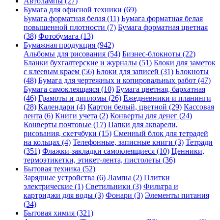
Автолампы (27)
Бумага для офисной техники (69)
Бумага форматная белая (11)
Бумага форматная белая
повышенной плотности (7)
Бумага форматная цветная
(38)
Фотобумага (13)
Бумажная продукция (942)
Альбомы для рисования (54)
Бизнес-блокноты (22)
Бланки бухгалтерские и журналы (51)
Блоки для заметок
с клеевым краем (56)
Блоки для записей (31)
Блокноты
(48)
Бумага для чертежных и копировальных работ (47)
Бумага самоклеящаяся (10)
Бумага цветная, бархатная
(46)
Грамоты и дипломы (26)
Ежедневники и планинги
(28)
Календари (4)
Картон белый, цветной (29)
Кассовая
лента (6)
Книги учета (2)
Конверты для денег (24)
Конверты почтовые (17)
Папки для акварели,
рисования, скетчбуки (15)
Сменный блок для тетрадей
на кольцах (4)
Телефонные, записные книги (3)
Тетради
(351)
Флажки-закладки самоклеящиеся (10)
Ценники,
термоэтикетки, этикет-лента, пистолеты (36)
Бытовая техника (52)
Зарядные устройства (6)
Лампы (2)
Плитки
электрические (1)
Светильники (3)
Фильтра и
картриджи для воды (3)
Фонари (3)
Элементы питания
(34)
Бытовая химия (321)