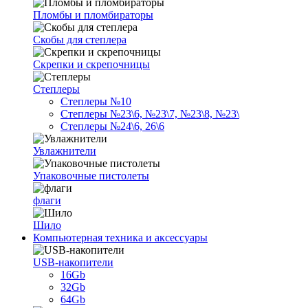
Пломбы и пломбираторы
Скобы для степлера
Скрепки и скрепочницы
Степлеры
Степлеры №10
Степлеры №23\6, №23\7, №23\8, №23\
Степлеры №24\6, 26\6
Увлажнители
Упаковочные пистолеты
флаги
Шило
Компьютерная техника и аксессуары
USB-накопители
16Gb
32Gb
64Gb