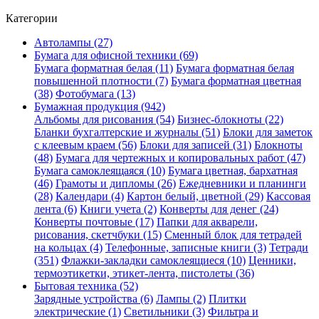
Категории
Автолампы (27)
Бумага для офисной техники (69)
Бумага форматная белая (11)
Бумага форматная белая
повышенной плотности (7)
Бумага форматная цветная
(38)
Фотобумага (13)
Бумажная продукция (942)
Альбомы для рисования (54)
Бизнес-блокноты (22)
Бланки бухгалтерские и журналы (51)
Блоки для заметок
с клеевым краем (56)
Блоки для записей (31)
Блокноты
(48)
Бумага для чертежных и копировальных работ (47)
Бумага самоклеящаяся (10)
Бумага цветная, бархатная
(46)
Грамоты и дипломы (26)
Ежедневники и планинги
(28)
Календари (4)
Картон белый, цветной (29)
Кассовая
лента (6)
Книги учета (2)
Конверты для денег (24)
Конверты почтовые (17)
Папки для акварели,
рисования, скетчбуки (15)
Сменный блок для тетрадей
на кольцах (4)
Телефонные, записные книги (3)
Тетради
(351)
Флажки-закладки самоклеящиеся (10)
Ценники,
термоэтикетки, этикет-лента, пистолеты (36)
Бытовая техника (52)
Зарядные устройства (6)
Лампы (2)
Плитки
электрические (1)
Светильники (3)
Фильтра и