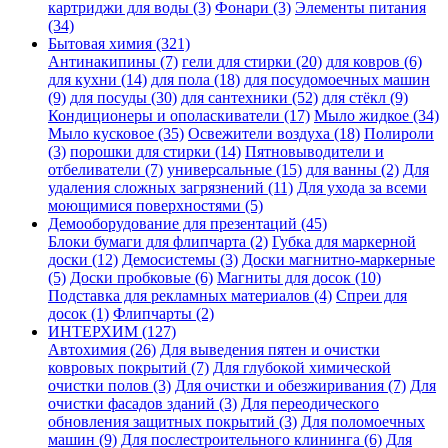
картриджи для воды (3)
Фонари (3)
Элементы питания
(34)
Бытовая химия (321)
Антинакипины (7)
гели для стирки (20)
для ковров (6)
для кухни (14)
для пола (18)
для посудомоечных машин
(9)
для посуды (30)
для сантехники (52)
для стёкл (9)
Кондиционеры и ополаскиватели (17)
Мыло жидкое (34)
Мыло кусковое (35)
Освежители воздуха (18)
Полироли
(3)
порошки для стирки (14)
Пятновыводители и
отбеливатели (7)
универсальные (15)
для ванны (2)
Для
удаления сложных загрязнений (11)
Для ухода за всеми
моющимися поверхностями (5)
Демооборудование для презентаций (45)
Блоки бумаги для флипчарта (2)
Губка для маркерной
доски (12)
Демосистемы (3)
Доски магнитно-маркерные
(5)
Доски пробковые (6)
Магниты для досок (10)
Подставка для рекламных материалов (4)
Спреи для
досок (1)
Флипчарты (2)
ИНТЕРХИМ (127)
Автохимия (26)
Для выведения пятен и очистки
ковровых покрытий (7)
Для глубокой химической
очистки полов (3)
Для очистки и обезжиривания (7)
Для
очистки фасадов зданий (3)
Для переодического
обновления защитных покрытий (3)
Для поломоечных
машин (9)
Для послестроительного клининга (6)
Для