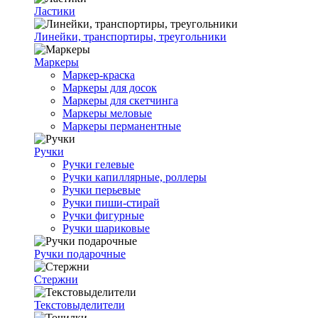
Ластики
Линейки, транспортиры, треугольники
Маркеры
Маркер-краска
Маркеры для досок
Маркеры для скетчинга
Маркеры меловые
Маркеры перманентные
Ручки
Ручки гелевые
Ручки капиллярные, роллеры
Ручки перьевые
Ручки пиши-стирай
Ручки фигурные
Ручки шариковые
Ручки подарочные
Стержни
Текстовыделители