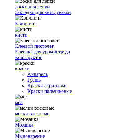
доски для лепки
Закладки для книг, указки
Квиллинг
кисти
Клеевой пистолет
Клеенка для уроков труда
Конструктор
краски
Акварель
Гуашь
Краски акриловые
Краски пальчиковые
мел
мелки восковые
Мозаика
Мыловарение