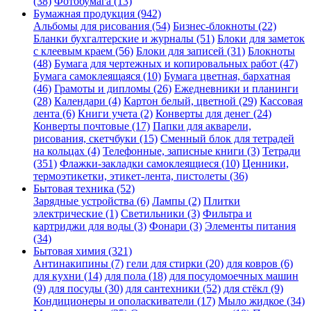
(38)
Фотобумага (13)
Бумажная продукция (942)
Альбомы для рисования (54)
Бизнес-блокноты (22)
Бланки бухгалтерские и журналы (51)
Блоки для заметок
с клеевым краем (56)
Блоки для записей (31)
Блокноты
(48)
Бумага для чертежных и копировальных работ (47)
Бумага самоклеящаяся (10)
Бумага цветная, бархатная
(46)
Грамоты и дипломы (26)
Ежедневники и планинги
(28)
Календари (4)
Картон белый, цветной (29)
Кассовая
лента (6)
Книги учета (2)
Конверты для денег (24)
Конверты почтовые (17)
Папки для акварели,
рисования, скетчбуки (15)
Сменный блок для тетрадей
на кольцах (4)
Телефонные, записные книги (3)
Тетради
(351)
Флажки-закладки самоклеящиеся (10)
Ценники,
термоэтикетки, этикет-лента, пистолеты (36)
Бытовая техника (52)
Зарядные устройства (6)
Лампы (2)
Плитки
электрические (1)
Светильники (3)
Фильтра и
картриджи для воды (3)
Фонари (3)
Элементы питания
(34)
Бытовая химия (321)
Антинакипины (7)
гели для стирки (20)
для ковров (6)
для кухни (14)
для пола (18)
для посудомоечных машин
(9)
для посуды (30)
для сантехники (52)
для стёкл (9)
Кондиционеры и ополаскиватели (17)
Мыло жидкое (34)