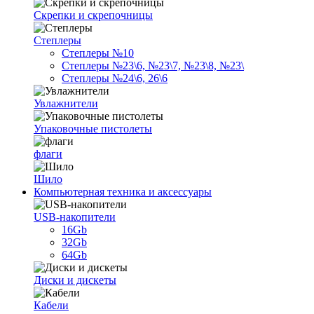
Скрепки и скрепочницы
Степлеры
Степлеры №10
Степлеры №23\6, №23\7, №23\8, №23\
Степлеры №24\6, 26\6
Увлажнители
Упаковочные пистолеты
флаги
Шило
Компьютерная техника и аксессуары
USB-накопители
16Gb
32Gb
64Gb
Диски и дискеты
Кабели