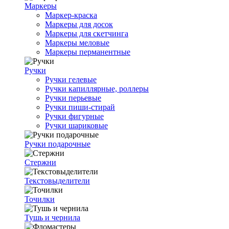
Маркеры
Маркер-краска
Маркеры для досок
Маркеры для скетчинга
Маркеры меловые
Маркеры перманентные
Ручки
Ручки гелевые
Ручки капиллярные, роллеры
Ручки перьевые
Ручки пиши-стирай
Ручки фигурные
Ручки шариковые
Ручки подарочные
Стержни
Текстовыделители
Точилки
Тушь и чернила