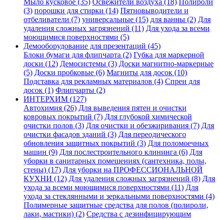
Мыло кусковое (35)
Освежители воздуха (18)
Полироли
(3)
порошки для стирки (14)
Пятновыводители и
отбеливатели (7)
универсальные (15)
для ванны (2)
Для
удаления сложных загрязнений (11)
Для ухода за всеми
моющимися поверхностями (5)
Демооборудование для презентаций (45)
Блоки бумаги для флипчарта (2)
Губка для маркерной
доски (12)
Демосистемы (3)
Доски магнитно-маркерные
(5)
Доски пробковые (6)
Магниты для досок (10)
Подставка для рекламных материалов (4)
Спреи для
досок (1)
Флипчарты (2)
ИНТЕРХИМ (127)
Автохимия (26)
Для выведения пятен и очистки
ковровых покрытий (7)
Для глубокой химической
очистки полов (3)
Для очистки и обезжиривания (7)
Для
очистки фасадов зданий (3)
Для переодического
обновления защитных покрытий (3)
Для поломоечных
машин (9)
Для послестроительного клининга (6)
Для
уборки в санитарных помещениях (сантехника, полы,
стены) (17)
Для уборки на ПРОФЕССИОНАЛЬНОЙ
КУХНИ (12)
Для удаления сложных загрязнений (8)
Для
ухода за всеми моющимися поверхностями (11)
Для
ухода за стеклянными и зеркальными поверхностями (4)
Полимерные защитные средства для полов (полироли,
лаки, мастики) (2)
Средства с дезинфицирующим