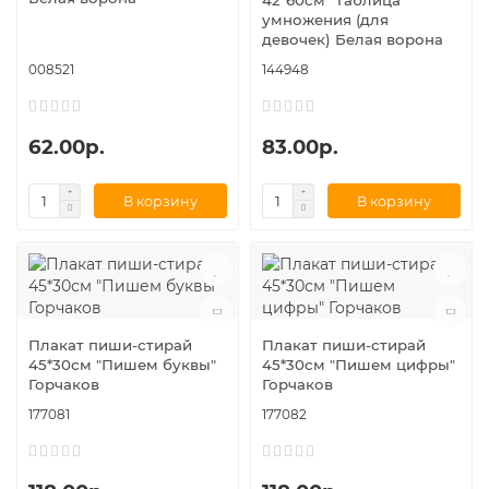
42*60см "Таблица
умножения (для
девочек) Белая ворона
008521
144948
62.00р.
83.00р.
В корзину
В корзину
Плакат пиши-стирай
Плакат пиши-стирай
45*30см "Пишем буквы"
45*30см "Пишем цифры"
Горчаков
Горчаков
177081
177082