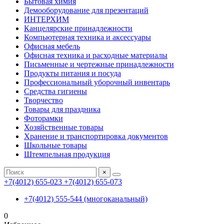
Бытовая химия
Демооборудование для презентаций
ИНТЕРХИМ
Канцелярские принадлежности
Компьютерная техника и аксессуары
Офисная мебель
Офисная техника и расходные материалы
Письменные и чертежные принадлежности
Продукты питания и посуда
Профессиональный уборочный инвентарь
Средства гигиены
Творчество
Товары для праздника
Фоторамки
Хозяйственные товары
Хранение и транспортировка документов
Школьные товары
Штемпельная продукция
×
+7(4012) 655-023
+7(4012) 655-073
+7(4012) 555-544 (многоканальный)
0