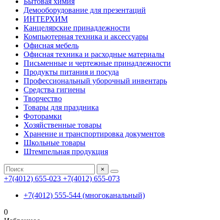
Бытовая химия
Демооборудование для презентаций
ИНТЕРХИМ
Канцелярские принадлежности
Компьютерная техника и аксессуары
Офисная мебель
Офисная техника и расходные материалы
Письменные и чертежные принадлежности
Продукты питания и посуда
Профессиональный уборочный инвентарь
Средства гигиены
Творчество
Товары для праздника
Фоторамки
Хозяйственные товары
Хранение и транспортировка документов
Школьные товары
Штемпельная продукция
×
+7(4012) 655-023
+7(4012) 655-073
+7(4012) 555-544 (многоканальный)
0