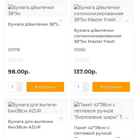
Бумага д/выпечки 38*3м
Бумага д/выпечки
силиконизированная
38*5м Master Fresh
010718
010162
98.00р.
137.00р.
В корзину
В корзину
Бумага для выпечки
6мх38см AZUR
Пакет 42*38см с
петлевой ручкой