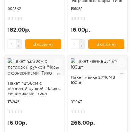
"Бирюзовые шары" Тико
008542
156058
182.00р.
16.00р.
В корзину
В корзину
Пакет майка 27*16*48
100шт
Пакет 42*38см с
петлевой ручкой "Часы с
фонариками" Тико
174945
011043
16.00р.
266.00р.