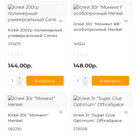
Клей 30г "Момент 88"
особопрочный Henkel
Клей 200гр полимерный
универсальный Силач
010479
149341
144.00р.
148.00р.
В корзину
В корзину
Клей 30г "Момент"
Клей 3г "Super Glue
Henkel
Optimum" OfficeSpace
082250
278008