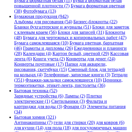
Бумага форматная белая (11)
Бумага форматная белая
повышенной плотности (7)
Бумага форматная цветная
(38)
Фотобумага (13)
Бумажная продукция (942)
Альбомы для рисования (54)
Бизнес-блокноты (22)
Бланки бухгалтерские и журналы (51)
Блоки для заметок
с клеевым краем (56)
Блоки для записей (31)
Блокноты
(48)
Бумага для чертежных и копировальных работ (47)
Бумага самоклеящаяся (10)
Бумага цветная, бархатная
(46)
Грамоты и дипломы (26)
Ежедневники и планинги
(28)
Календари (4)
Картон белый, цветной (29)
Кассовая
лента (6)
Книги учета (2)
Конверты для денег (24)
Конверты почтовые (17)
Папки для акварели,
рисования, скетчбуки (15)
Сменный блок для тетрадей
на кольцах (4)
Телефонные, записные книги (3)
Тетради
(351)
Флажки-закладки самоклеящиеся (10)
Ценники,
термоэтикетки, этикет-лента, пистолеты (36)
Бытовая техника (52)
Зарядные устройства (6)
Лампы (2)
Плитки
электрические (1)
Светильники (3)
Фильтра и
картриджи для воды (3)
Фонари (3)
Элементы питания
(34)
Бытовая химия (321)
Антинакипины (7)
гели для стирки (20)
для ковров (6)
для кухни (14)
для пола (18)
для посудомоечных машин