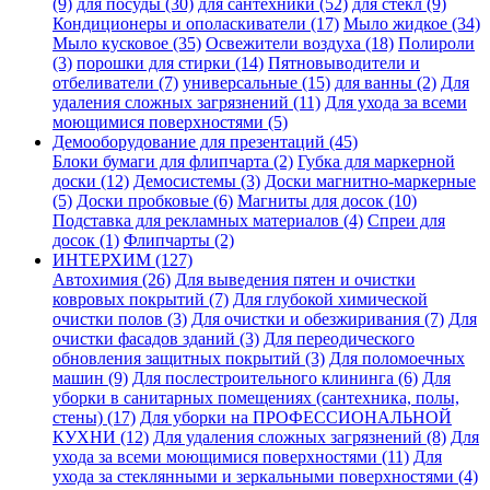
(9)
для посуды (30)
для сантехники (52)
для стёкл (9)
Кондиционеры и ополаскиватели (17)
Мыло жидкое (34)
Мыло кусковое (35)
Освежители воздуха (18)
Полироли
(3)
порошки для стирки (14)
Пятновыводители и
отбеливатели (7)
универсальные (15)
для ванны (2)
Для
удаления сложных загрязнений (11)
Для ухода за всеми
моющимися поверхностями (5)
Демооборудование для презентаций (45)
Блоки бумаги для флипчарта (2)
Губка для маркерной
доски (12)
Демосистемы (3)
Доски магнитно-маркерные
(5)
Доски пробковые (6)
Магниты для досок (10)
Подставка для рекламных материалов (4)
Спреи для
досок (1)
Флипчарты (2)
ИНТЕРХИМ (127)
Автохимия (26)
Для выведения пятен и очистки
ковровых покрытий (7)
Для глубокой химической
очистки полов (3)
Для очистки и обезжиривания (7)
Для
очистки фасадов зданий (3)
Для переодического
обновления защитных покрытий (3)
Для поломоечных
машин (9)
Для послестроительного клининга (6)
Для
уборки в санитарных помещениях (сантехника, полы,
стены) (17)
Для уборки на ПРОФЕССИОНАЛЬНОЙ
КУХНИ (12)
Для удаления сложных загрязнений (8)
Для
ухода за всеми моющимися поверхностями (11)
Для
ухода за стеклянными и зеркальными поверхностями (4)