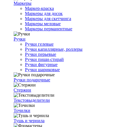
Маркеры
Маркер-краска
Маркеры для досок
Маркеры для скетчинга
Маркеры меловые
Маркеры перманентные
Ручки
Ручки гелевые
Ручки капиллярные, роллеры
Ручки перьевые
Ручки пиши-стирай
Ручки фигурные
Ручки шариковые
Ручки подарочные
Стержни
Текстовыделители
Точилки
Тушь и чернила