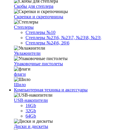
Скобы для степлера
Скрепки и скрепочницы
Степлеры
Степлеры №10
Степлеры №23\6, №23\7, №23\8, №23\
Степлеры №24\6, 26\6
Увлажнители
Упаковочные пистолеты
флаги
Шило
Компьютерная техника и аксессуары
USB-накопители
16Gb
32Gb
64Gb
Диски и дискеты