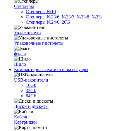
Степлеры
Степлеры №10
Степлеры №23\6, №23\7, №23\8, №23\
Степлеры №24\6, 26\6
Увлажнители
Упаковочные пистолеты
флаги
Шило
Компьютерная техника и аксессуары
USB-накопители
16Gb
32Gb
64Gb
Диски и дискеты
Кабели
Картриджи